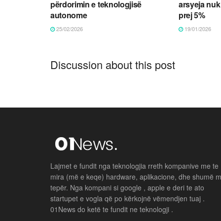
përdorimin e teknologjisë
arsyeja nuk
autonome
prej 5%
25/02/2026
19/01/2026
Discussion about this post
Lajmet e fundit nga teknologjia rreth kompanive me te
mira (më e keqe) hardware, aplikacione, dhe shumë 
tepër. Nga kompani si google , apple e deri te ato
startupet e vogla që po kërkojnë vëmendjen tuaj .
01News do ketë te fundit ne teknologji .