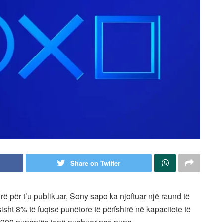
Share on Twitter
rë për t’u publikuar, Sony sapo ka njoftuar një raund të
ht 8% të fuqisë punëtore të përfshirë në kapacitete të
. 900 punonjës janë pushuar nga puna.