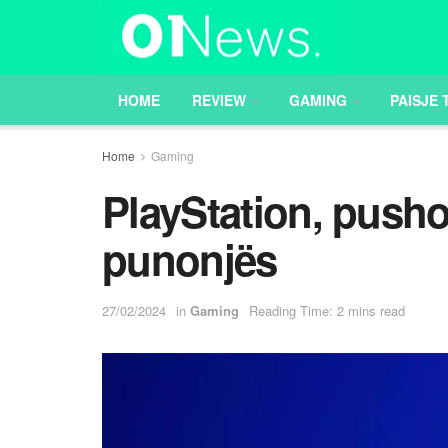
HOME
REVIEW
GAMING
PAISJE 
Home
Gaming
PlayStation, push
punonjës
27/02/2024
in
Gaming
Reading Time: 2 mins read