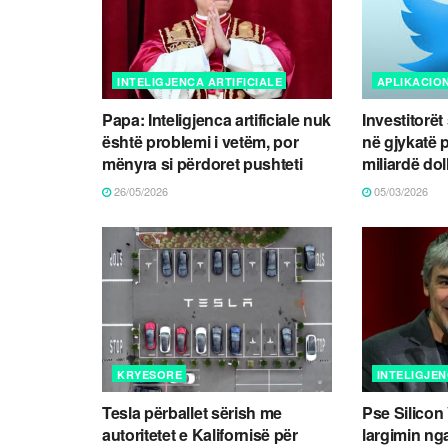
INTELIGJENCA ARTIFICIALE
APLIKACIO
Papa: Inteligjenca artificiale nuk
Investitorë
është problemi i vetëm, por
në gjykatë 
mënyra si përdoret pushteti
miliardë dol
26/05/2026
05/03/2026
KRYESORE
INTELIGJEN
Tesla përballet sërish me
Pse Silicon
autoritetet e Kalifornisë për
largimin ng