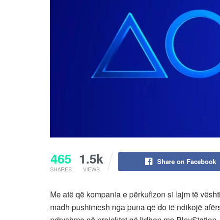
465
1.5k
Share on Facebook
SHARES
VIEWS
Me atë që kompania e përkufizon si lajm të vështi
madh pushimesh nga puna që do të ndikojë afërsis
ndryshme në projektet që lidhen me PlayStation