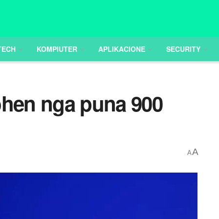
TECH
KOMPIUTER
APLIKACIONE
SECURITY
ohen nga puna 900
A
A