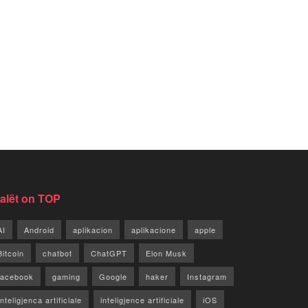
jalët on TOP
AI
Android
aplikacion
aplikacione
apple
Bitcoin
chatbot
ChatGPT
Elon Musk
facebook
gaming
Google
haker
Instagram
Inteligjenca artificiale
inteligjence artificiale
iOS