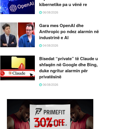
kibernetike pa u vënë re
06/08/2026
Gara mes OpenAI dhe
Anthropic po ndez alarmin në
industrinë e AI
04/08/2026
Bisedat “private” të Claude u
shfaqën në Google dhe Bing,
duke ngritur alarmin për
privatësinë
06/08/2026