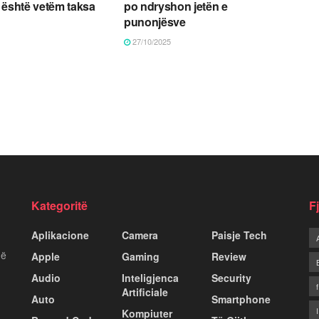
 është vetëm taksa
po ndryshon jetën e
punonjësve
27/10/2025
Kategoritë
F
Aplikacione
Camera
Paisje Tech
më
Apple
Gaming
Review
Audio
Inteligjenca
Security
Artificiale
Auto
Smartphone
Kompiuter