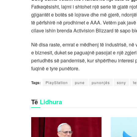
Fatkeqësisht, lajmi i shtohet një serie të gjatë njof
gjigantët e botës së lojrave dhe më gjerë, ndonj
të përfshirë në prodhimet e AAA. Vetëm pak javë 
cilave ishin brenda Activision Blizzard të sapo bl
Në disa raste, emrat e mëdhenj të industrisë, në
e biznesit, duket se paguajnë pasojat e një zgjer
periudhës së pandemisë, kur shpërtheu interesi p
fuqinë e tyre punëtore.
Tags:
PlayStation
pune
punonjës
sony
te
Të
Lidhura