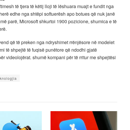
timesh të tjera të këtij lloji të lëshuara muajt e fundit nga
ëherë edhe nga shtëpi softuerësh apo botues që nuk janë
më parë, Microsoft shkurtoi 1900 pozicione, shumica e të
erë.
 vend që të preken nga ndryshimet rrënjësore në modelet
imi të shpejtë të fuqisë punëtore që ndodhi gjatë
ër videolojërat. shumë kompani për të rritur me shpejtësi
knologjia