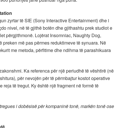
tation
gun zyrtar të SIE (Sony Interactive Entertainment) dhe i
o nivel, në të gjithë botën dhe gjithashtu prek studiot e
llet përgjithmonë. Lojërat Insomniac, Naughty Dog,
o të preken më pas përmes reduktimeve të synuara. Në
ekurit me metoda, përfitime dhe ndihma të parashikuara
zakonshmi. Ka referenca për një periudhë të vështirë (në
 shitura), për nevojën për të përmbajtur kostot operative
 reja të tregut. Ky është një fragment në formë të
 tregues i dobësisë për kompaninë tonë, markën tonë ose
atë