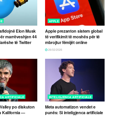
NE
APPLE
t sfidojnë Elon Musk
Apple prezanton sistem global
për marrëveshjen 44
të verifikimit të moshës për të
larëshe të Twitter
mbrojtur fëmijët online
26/02/2026
CA ARTIFICIALE
INTELIGJENCA ARTIFICIALE
 Valley po diskuton
Meta automatizon vendet e
a Kalifornia —
punës: Si inteligjenca artificiale