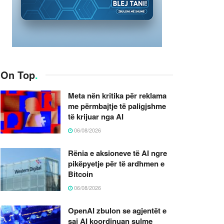
On Top
.
Meta nën kritika për reklama
me përmbajtje të paligjshme
të krijuar nga AI
06/08/2026
Rënia e aksioneve të AI ngre
pikëpyetje për të ardhmen e
Bitcoin
06/08/2026
OpenAI zbulon se agjentët e
saj AI koordinuan sulme