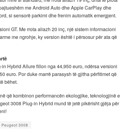
të pajtueshëm me Android Auto dhe Apple CarPlay dhe
rd, si sensorë parkimi dhe frenim automatik emergjent.
oni GT. Me rrota aliazh 20 inç, një sistem informacioni
arme me ngrohje, ky version është i përsosur për ata që
rtë
n Hybrid Allure fillon nga 44,950 euro, ndërsa versioni
950 euro. Por duke marrë parasysh të gjitha përfitimet që
të bëhet.
kinë që kombinon performancën ekologjike, teknologjinë e
geot 3008 Plug-in Hybrid mund të jetë pikërisht gjëja për
eni!
Peugeot 3008