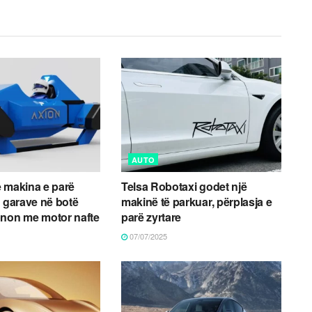
AUTO
 makina e parë
Telsa Robotaxi godet një
e garave në botë
makinë të parkuar, përplasja e
onon me motor nafte
parë zyrtare
07/07/2025