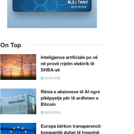
On Top
.
Inteligjenca artificiale po vë
në provë rrjetin elektrik të
SHBA-së
03/08/2026
Rënia e aksioneve të AI ngre
pikëpyetje për të ardhmen e
Bitcoin
06/08/2026
Europa kërkon transparencë:
kompanitë duhet të tregojnë