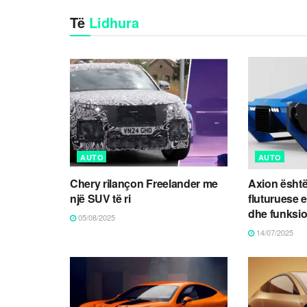
Të
Lidhura
AUTO
AUTO
Chery rilançon Freelander me
Axion është
një SUV të ri
fluturuese 
dhe funksi
05/08/2025
14/07/2025