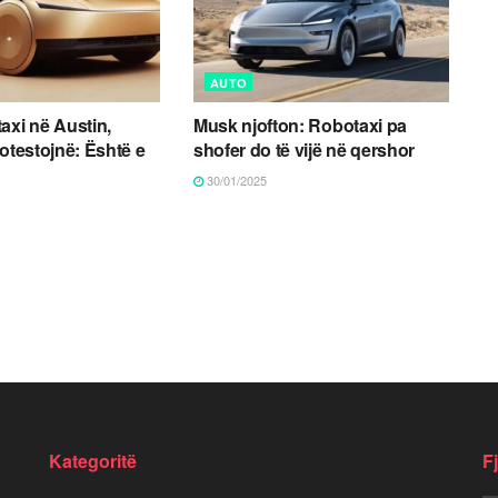
AUTO
axi në Austin,
Musk njofton: Robotaxi pa
rotestojnë: Është e
shofer do të vijë në qershor
30/01/2025
Kategoritë
F