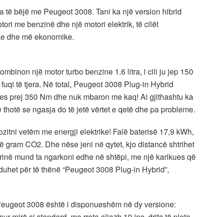
a të bëjë me Peugeot 3008. Tani ka një version hibrid
ori me benzinë ​​dhe një motori elektrik, të cilët
ike dhe më ekonomike.
mbinon një motor turbo benzine 1.6 litra, i cili ju jep 150
 fuqi të tjera. Në total, Peugeot 3008 Plug-in Hybrid
lues prej 350 Nm dhe nuk mbaron me kaq! Ai gjithashtu ka
 thotë se ngasja do të jetë vërtet e qetë dhe pa probleme.
ozitni vetëm me energji elektrike! Falë baterisë 17,9 kWh,
 gram CO2. Dhe nëse jeni në qytet, kjo distancë shtrihet
erinë mund ta ngarkoni edhe në shtëpi, me një karikues që
duhet për të thënë “Peugeot 3008 Plug-in Hybrid”,
ri Peugeot 3008 është i disponueshëm në dy versione:
ur mirë si standard, me rrota aliazh 19 inç, drita të plota