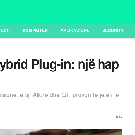
TECH
KOMPIUTER
APLIKACIONE
SECURITY
ybrid Plug-in: një hap
ionet e tij, Allure dhe GT, provon të jetë një
A
A