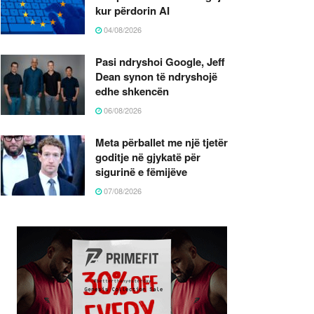
kur përdorin AI
04/08/2026
Pasi ndryshoi Google, Jeff
Dean synon të ndryshojë
edhe shkencën
06/08/2026
Meta përballet me një tjetër
goditje në gjykatë për
sigurinë e fëmijëve
07/08/2026