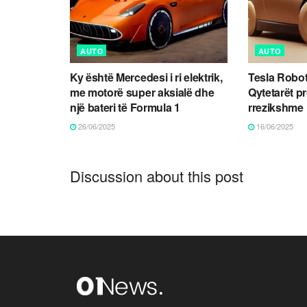
AUTO
AUTO
Ky është Mercedesi i ri elektrik,
Tesla Robot
me motorë super aksialë dhe
Qytetarët p
një bateri të Formula 1
rrezikshme
26/06/2025
16/06/2025
Discussion about this post