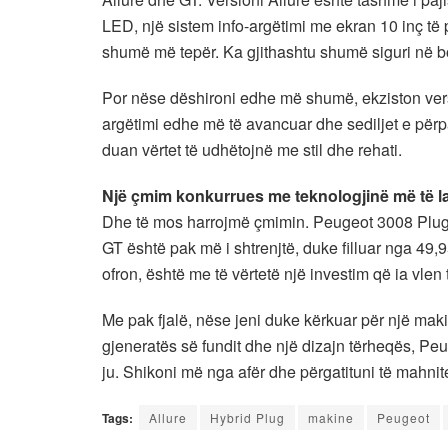
LED, një sistem info-argëtimi me ekran 10 inç 
shumë më tepër. Ka gjithashtu shumë siguri në bo
Por nëse dëshironi edhe më shumë, ekziston versi
argëtimi edhe më të avancuar dhe sediljet e përp
duan vërtet të udhëtojnë me stil dhe rehati.
Një çmim konkurrues me teknologjinë më të la
Dhe të mos harrojmë çmimin. Peugeot 3008 Plug-i
GT është pak më i shtrenjtë, duke filluar nga 49,
ofron, është me të vërtetë një investim që ia vlen 
Me pak fjalë, nëse jeni duke kërkuar për një ma
gjeneratës së fundit dhe një dizajn tërheqës, Peu
ju. Shikoni më nga afër dhe përgatituni të mahnit
Tags:
Allure
Hybrid Plug
makine
Peugeot