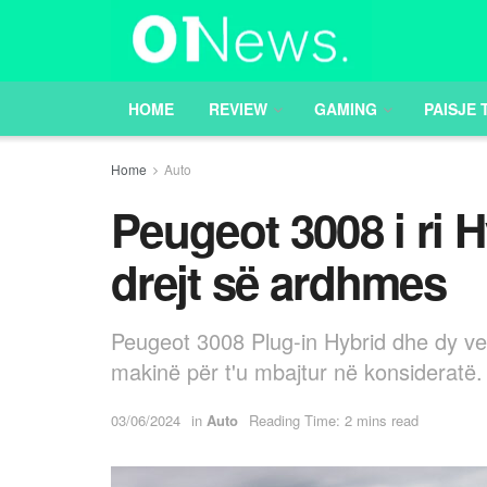
HOME
REVIEW
GAMING
PAISJE 
Home
Auto
Peugeot 3008 i ri H
drejt së ardhmes
Peugeot 3008 Plug-in Hybrid dhe dy vers
makinë për t'u mbajtur në konsideratë.
03/06/2024
in
Auto
Reading Time: 2 mins read