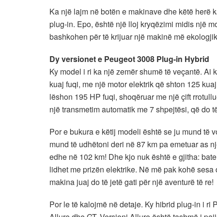
Ka një lajm në botën e makinave dhe këtë herë k
plug-in. Epo, është një lloj kryqëzimi midis një mot
bashkohen për të krijuar një makinë më ekologj
Dy versionet e Peugeot 3008 Plug-in Hybrid
Ky model i ri ka një zemër shumë të veçantë. Ai ko
kuaj fuqi, me një motor elektrik që shton 125 kuaj
lëshon 195 HP fuqi, shoqëruar me një çift rrotul
një transmetim automatik me 7 shpejtësi, që do të
Por e bukura e këtij modeli është se ju mund të v
mund të udhëtoni deri në 87 km pa emetuar as një
edhe në 102 km! Dhe kjo nuk është e gjitha: bat
lidhet me prizën elektrike. Në më pak kohë sesa 
makina juaj do të jetë gati për një aventurë të re!
Por le të kalojmë në detaje. Ky hibrid plug-in i 
Allure dhe GT. Versioni Allure është tashmë i pajis