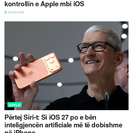
kontrollin e Apple mbi iOS
24/06/2026
APPLE
Përtej Siri-t: Si iOS 27 po e bën
inteligjencën artificiale më të dobishme
në iPhone