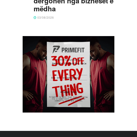
dërgohen nga bizneset e
mëdha
03/08/2026