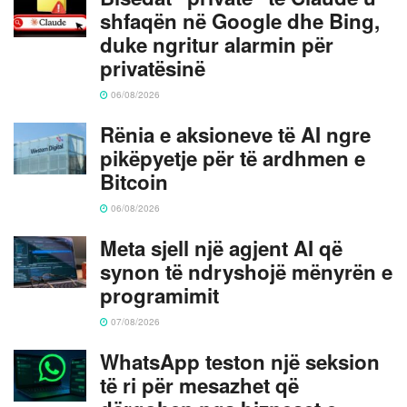
shfaqën në Google dhe Bing,
duke ngritur alarmin për
privatësinë
06/08/2026
Rënia e aksioneve të AI ngre
pikëpyetje për të ardhmen e
Bitcoin
06/08/2026
Meta sjell një agjent AI që
synon të ndryshojë mënyrën e
programimit
07/08/2026
WhatsApp teston një seksion
të ri për mesazhet që