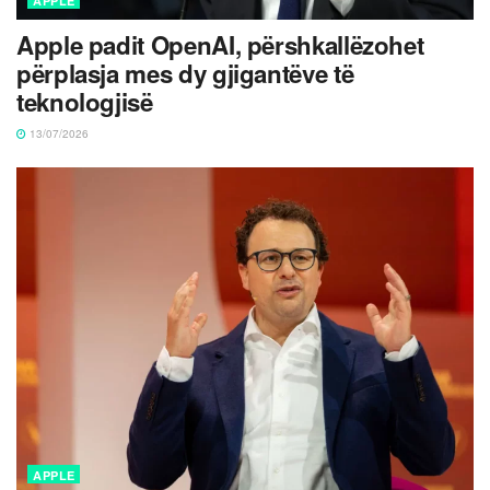
APPLE
Apple padit OpenAI, përshkallëzohet
përplasja mes dy gjigantëve të
teknologjisë
13/07/2026
APPLE