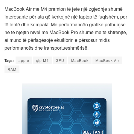
MacBook Air me M4 premton të jetë një zgjedhje shumë
interesante për ata që kërkojnë një laptop të fuqishëm, por
të lehtë dhe kompakt. Me performancën grafike pothuajse
në të njëjtin nivel me MacBook Pro shumë më të shtrenjtë,
ai mund të përfaqësojë ekuilibrin e përsosur midis
performancës dhe transportueshmërisë.
Tags:
apple
çip M4
GPU
MacBook
MacBook Air
RAM