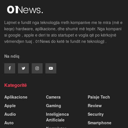
Lajmet e fundit nga teknologjia rreth kompanive me te mira (më e
keqe) hardware, aplikacione, dhe shumë më tepër. Nga kompani
si google , apple e deri te ato startupet e vogla që po kërkojnë
vëmendjen tuaj . 01News do ketë te fundit ne teknologji .
Na ndiq
Kategoritë
Aplikacione
Camera
Paisje Tech
Apple
Gaming
Review
Audio
Inteligjenca
Security
Artificiale
Auto
Smartphone