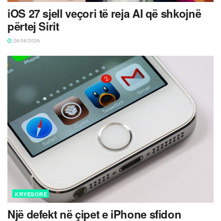
iOS 27 sjell veçori të reja AI që shkojnë
përtej Sirit
26/06/2026
KRYESORE
Një defekt në çipet e iPhone sfidon