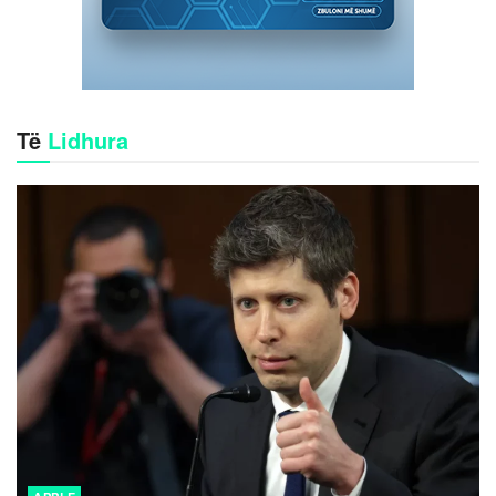
Të
Lidhura