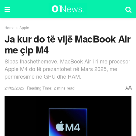
Home
Apple
Ja kur do të vijë MacBook Air
me çip M4
Sipas thashethemeve, MacBook Air i ri me procesor
Apple M4 do të prezantohet në Mars 2025, me
përmirësime në GPU dhe RAM.
A
24/02/2025
Reading Time: 2 mins read
A