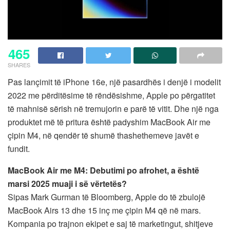
465
SHARES
Pas lançimit të iPhone 16e, një pasardhës i denjë i modelit
2022 me përditësime të rëndësishme, Apple po përgatitet
të mahnisë sërish në tremujorin e parë të vitit. Dhe një nga
produktet më të pritura është padyshim MacBook Air me
çipin M4, në qendër të shumë thashethemeve javët e
fundit.
MacBook Air me M4: Debutimi po afrohet, a është
marsi 2025 muaji i së vërtetës?
Sipas Mark Gurman të Bloomberg, Apple do të zbulojë
MacBook Airs 13 dhe 15 inç me çipin M4 që në mars.
Kompania po trajnon ekipet e saj të marketingut, shitjeve