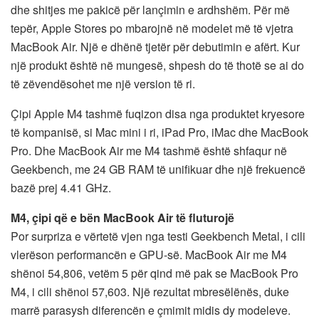
dhe shitjes me pakicë për lançimin e ardhshëm. Për më
tepër, Apple Stores po mbarojnë në modelet më të vjetra
MacBook Air. Një e dhënë tjetër për debutimin e afërt. Kur
një produkt është në mungesë, shpesh do të thotë se ai do
të zëvendësohet me një version të ri.
Çipi Apple M4 tashmë fuqizon disa nga produktet kryesore
të kompanisë, si Mac mini i ri, iPad Pro, iMac dhe MacBook
Pro. Dhe MacBook Air me M4 tashmë është shfaqur në
Geekbench, me 24 GB RAM të unifikuar dhe një frekuencë
bazë prej 4.41 GHz.
M4, çipi që e bën MacBook Air të fluturojë
Por surpriza e vërtetë vjen nga testi Geekbench Metal, i cili
vlerëson performancën e GPU-së. MacBook Air me M4
shënoi 54,806, vetëm 5 për qind më pak se MacBook Pro
M4, i cili shënoi 57,603. Një rezultat mbresëlënës, duke
marrë parasysh diferencën e çmimit midis dy modeleve.