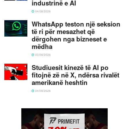
industrinë e AI
04/08/2026
WhatsApp teston një seksion
të ri për mesazhet që
dërgohen nga bizneset e
mëdha
03/08/2026
Studiuesit kinezë të AI po
fitojnë zë në X, ndërsa rivalët
amerikanë heshtin
04/08/2026