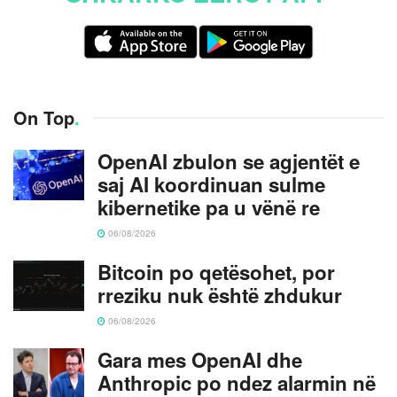
On Top
.
OpenAI zbulon se agjentët e
saj AI koordinuan sulme
kibernetike pa u vënë re
06/08/2026
Bitcoin po qetësohet, por
rreziku nuk është zhdukur
06/08/2026
Gara mes OpenAI dhe
Anthropic po ndez alarmin në