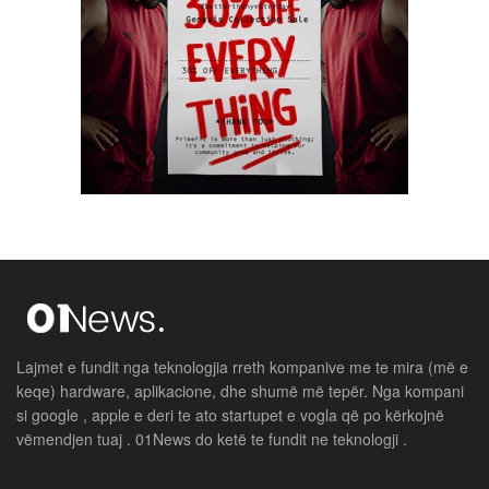
Lajmet e fundit nga teknologjia rreth kompanive me te mira (më e
keqe) hardware, aplikacione, dhe shumë më tepër. Nga kompani
si google , apple e deri te ato startupet e vogla që po kërkojnë
vëmendjen tuaj . 01News do ketë te fundit ne teknologji .