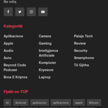
Na ndiq
Kategoritë
Aplikacione
Camera
Paisje Tech
Apple
Gaming
Review
Audio
Inteligjenca
Security
Artificiale
Auto
Smartphone
Kompiuter
Beyond Code
Të Gjitha
Podcast
Kryesore
Bota E Kriptos
Laptop
Fjalët on TOP
AI
Android
aplikacion
aplikacione
apple
Bitcoin