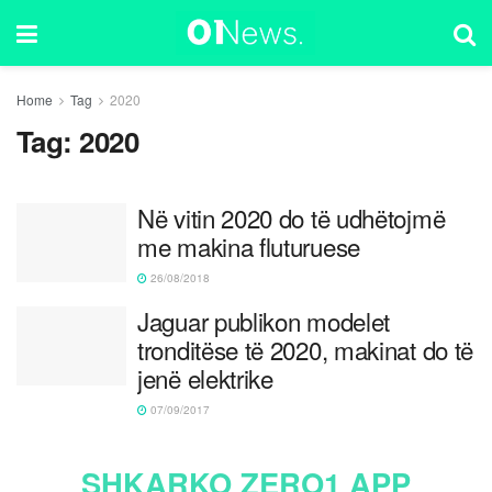
Home
Tag
2020
Tag:
2020
Në vitin 2020 do të udhëtojmë
me makina fluturuese
26/08/2018
Jaguar publikon modelet
tronditëse të 2020, makinat do të
jenë elektrike
07/09/2017
SHKARKO ZERO1 APP