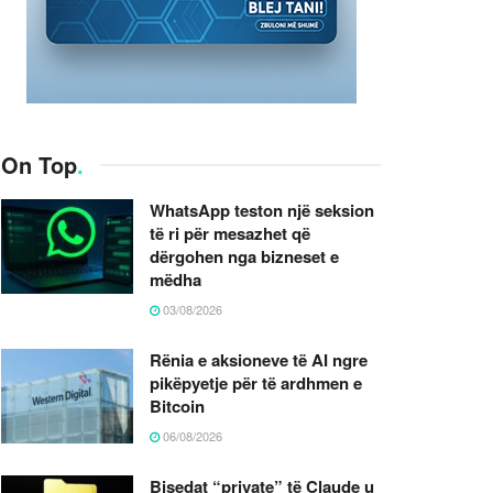
On Top
.
WhatsApp teston një seksion
të ri për mesazhet që
dërgohen nga bizneset e
mëdha
03/08/2026
Rënia e aksioneve të AI ngre
pikëpyetje për të ardhmen e
Bitcoin
06/08/2026
Bisedat “private” të Claude u