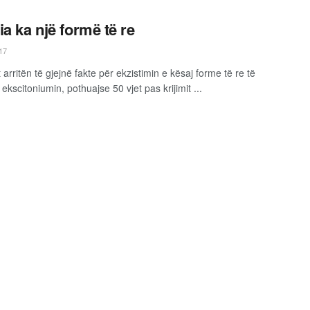
ia ka një formë të re
17
 arritën të gjejnë fakte për ekzistimin e kësaj forme të re të
ekscitoniumin, pothuajse 50 vjet pas krijimit ...