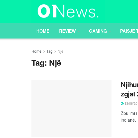
HOME
REVIEW
GAMING
PAISJE 
Home
Tag
Një
Tag:
Një
Njihu
zgjat 
13/06/20
Zbulimi i
indianë. 