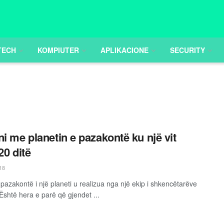
TECH
KOMPIUTER
APLIKACIONE
SECURITY
ni me planetin e pazakontë ku një vit
20 ditë
18
 pazakontë i një planeti u realizua nga një ekip i shkencëtarëve
Është hera e parë që gjendet ...