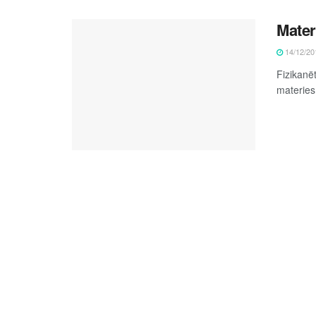
Mater
14/12/20
Fizikanët
materies 