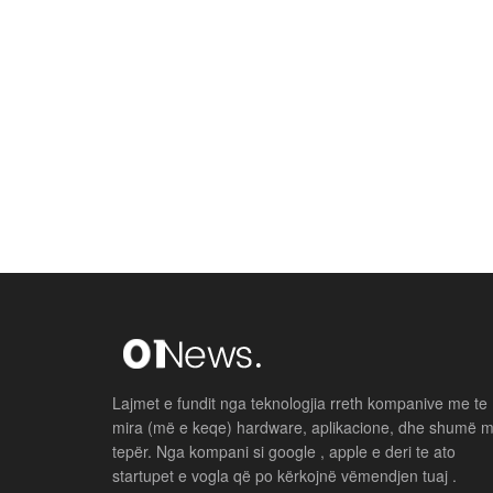
Lajmet e fundit nga teknologjia rreth kompanive me te
mira (më e keqe) hardware, aplikacione, dhe shumë 
tepër. Nga kompani si google , apple e deri te ato
startupet e vogla që po kërkojnë vëmendjen tuaj .