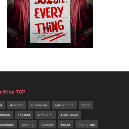
jalët on TOP
AI
Android
aplikacion
aplikacione
apple
Bitcoin
chatbot
ChatGPT
Elon Musk
facebook
gaming
Google
haker
Instagram