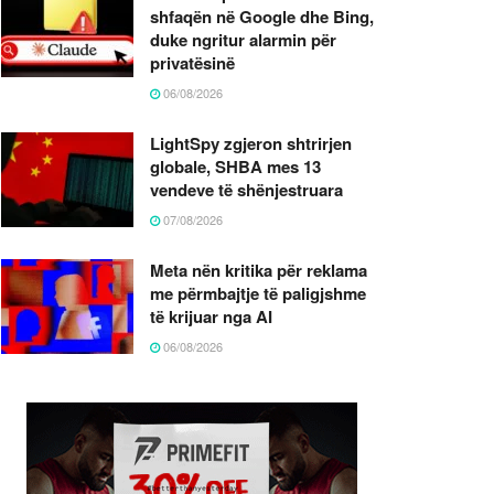
shfaqën në Google dhe Bing,
duke ngritur alarmin për
privatësinë
06/08/2026
LightSpy zgjeron shtrirjen
globale, SHBA mes 13
vendeve të shënjestruara
07/08/2026
Meta nën kritika për reklama
me përmbajtje të paligjshme
të krijuar nga AI
06/08/2026