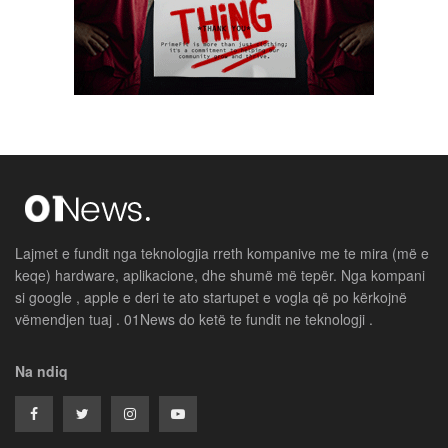
Lajmet e fundit nga teknologjia rreth kompanive me te mira (më e
keqe) hardware, aplikacione, dhe shumë më tepër. Nga kompani
si google , apple e deri te ato startupet e vogla që po kërkojnë
vëmendjen tuaj . 01News do ketë te fundit ne teknologji .
Na ndiq