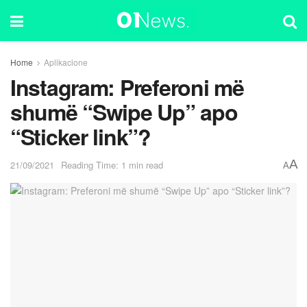
Home
Aplikacione
Instagram: Preferoni më
shumë “Swipe Up” apo
“Sticker link”?
A
21/09/2021
Reading Time: 1 min read
A