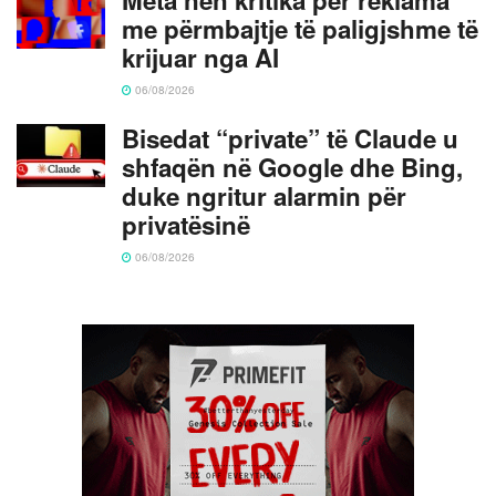
me përmbajtje të paligjshme të
krijuar nga AI
06/08/2026
Bisedat “private” të Claude u
shfaqën në Google dhe Bing,
duke ngritur alarmin për
privatësinë
06/08/2026