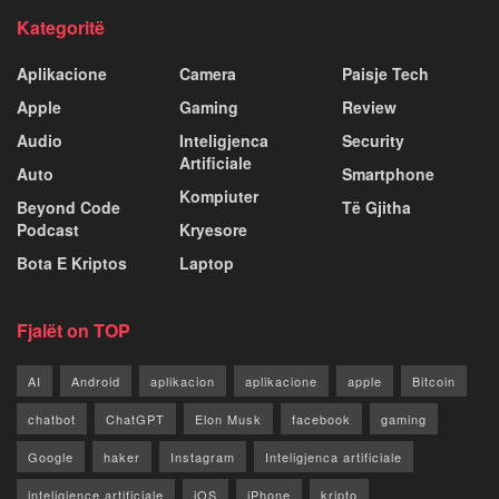
Kategoritë
Aplikacione
Camera
Paisje Tech
Apple
Gaming
Review
Audio
Inteligjenca
Security
Artificiale
Auto
Smartphone
Kompiuter
Beyond Code
Të Gjitha
Podcast
Kryesore
Bota E Kriptos
Laptop
Fjalët on TOP
AI
Android
aplikacion
aplikacione
apple
Bitcoin
chatbot
ChatGPT
Elon Musk
facebook
gaming
Google
haker
Instagram
Inteligjenca artificiale
inteligjence artificiale
iOS
iPhone
kripto