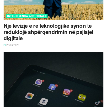
INTELIGJENCA ARTIFICIALE
Një lëvizje e re teknologjike synon të
reduktojë shpërqendrimin në pajisjet
digjitale
22/06/2026