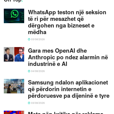
WhatsApp teston një seksion
të ri për mesazhet që
dërgohen nga bizneset e
mëdha
03/08/2026
Gara mes OpenAI dhe
Anthropic po ndez alarmin në
industrinë e AI
04/08/2026
Samsung ndalon aplikacionet
që përdorin internetin e
përdoruesve pa dijeninë e tyre
03/08/2026
Meta nën kritika për reklama