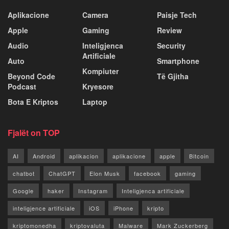
Aplikacione
Camera
Paisje Tech
Apple
Gaming
Review
Audio
Inteligjenca
Security
Artificiale
Auto
Smartphone
Kompiuter
Beyond Code
Të Gjitha
Podcast
Kryesore
Bota E Kriptos
Laptop
Fjalët on TOP
AI
Android
aplikacion
aplikacione
apple
Bitcoin
chatbot
ChatGPT
Elon Musk
facebook
gaming
Google
haker
Instagram
Inteligjenca artificiale
inteligjence artificiale
iOS
iPhone
kripto
kriptomonedha
kriptovaluta
Malware
Mark Zuckerberg