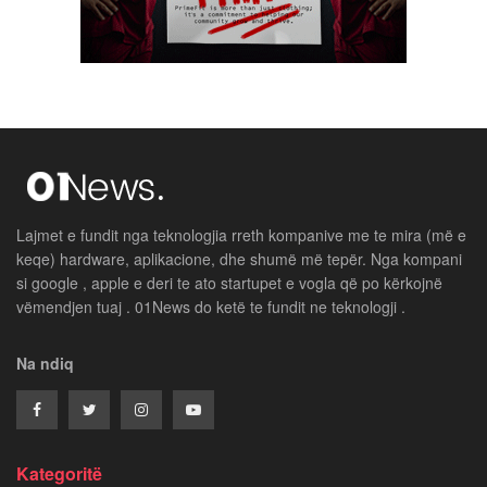
Lajmet e fundit nga teknologjia rreth kompanive me te mira (më e
keqe) hardware, aplikacione, dhe shumë më tepër. Nga kompani
si google , apple e deri te ato startupet e vogla që po kërkojnë
vëmendjen tuaj . 01News do ketë te fundit ne teknologji .
Na ndiq
Kategoritë