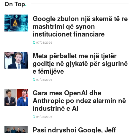
On Top
.
Google zbulon një skemë të re
mashtrimi që synon
institucionet financiare
07/08/2026
Meta përballet me një tjetër
goditje në gjykatë për sigurinë
e fëmijëve
07/08/2026
Gara mes OpenAI dhe
Anthropic po ndez alarmin në
industrinë e AI
04/08/2026
Pasi ndryshoi Google, Jeff