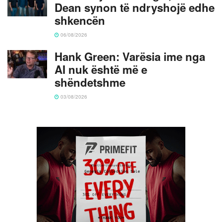
Dean synon të ndryshojë edhe
shkencën
06/08/2026
Hank Green: Varësia ime nga
AI nuk është më e
shëndetshme
03/08/2026